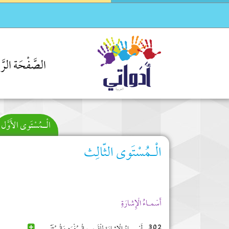
الصَّفْحَة الرَّئ
الْـمُسْتَوى الأَوَّل
الْـمُسْتَوى الثّالِث
أَسْمـاءُ الْإِشارَةِ
302