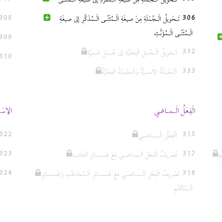
تَـحْويلُ الْـجُمْلَةِ مِنْ صيغَةِ الْـمُفْرَدِ إلى صيغَةِ الْـمُثَنّـى
308
306
تَـحْويلُ الْـجُمْلَةِ مِنْ صيغَةِ الْـمُثَنّـى الْـمُذَكَّرِ إلى صيغَةِ
الْـمُثَنّـى الْـمُؤَنَّثِ
309
332
تَـحْويلُ الْـجُمَلِ الْفِعْلِيَّةِ إلى جُـمَلٍ اسْمِيَّةٍ
310
333
الْـجُمْلَةُ الِاسْمِيَّةُ وَالْـجُمْلَةُ الْفِعْلِيَّةُ
الْفِعْلُ الْـمـاضي
الِاسْم
322
315
الْفِعْلُ الْـمـاضـي
323
317
ِ
تَصْريفُ الْفِعْلِ الْـمـاضـي مَعَ ضَـمـائِرِ الْغائِبِ
324
318
تَصْريفُ الْفِعْلِ الْـمـاضـي مَعَ ضَـمـائِرِ الْـمُخاطَبِ وَضَـمـائِرِ
الْـمُتَكَلِّمِ