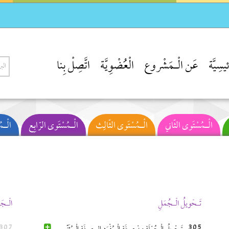
يسِيَّة
عَن الْـمَشْروع
الْعُضْوِيَّة
اتَّصِلْ بِنا
الْـمُسْتَوى الثّاني
الْـمُسْتَوى الثّالِث
الْـمُسْتَوى الرّابِع
الْـ
تَـحْويلُ الْـجُمَلِ
الْـجَ
307
305