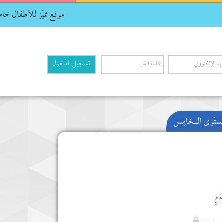
موقع مميّز للأطفال خاص بتعليم ا
مُسْتَوى الْـخامِس
مْعِ