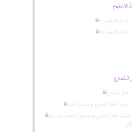
ُ الْاسْتِفْهامِ
(1) أَدَواتُ الِاسْتِفْهامِ
(2) أَدَواتُ الِاسْتِفْهامِ
ْلُ الْـمُضارِع
الْفِعْلُ الْـمُضارِعُ
تَصْريفُ الْفِعْلِ الْـمُضارِعِ مَعَ ضَـمـائِرِ الْغائِبِ
تَصْريفُ الْفِعْلِ الْـمُضارِعِ مَعَ ضَـمـائِرِ الْـمُخاطَبِ وَضَـمـائِرِ
كَلِّمِ