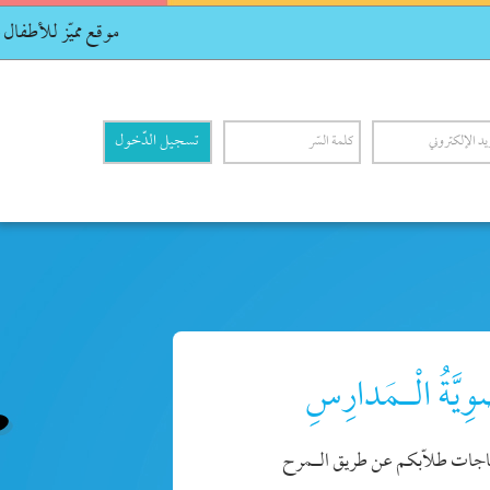
موقع مميّز للأطفال خاص بت
وِيَّةُ الْـمَدارِسِ
ياجات طلاّبكم عن طريق الـمرح