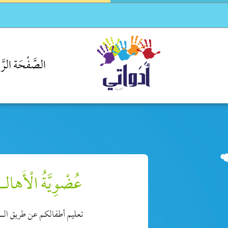
الصَّفْحَة الرَّئ
عُضْوِيَّةُ الْأَهال
تعليم أطفالكم عن طريق الـ