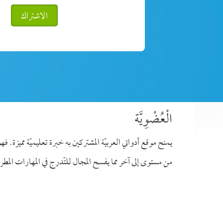
الاشتراك
الْعُضْوِيَّة
يمنح موقع أدواتي العربيّة المشتركين به خبرة تعليميّة مميزة. ف
من مستوى إلى آخر مما يفسح المجال للتّدرج في المهارات المطروح