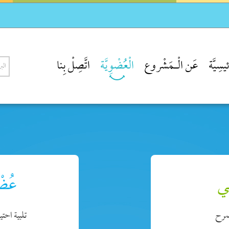
يسِيَّة
عَن الْـمَشْروع
الْعُضْوِيَّة
اتَّصِلْ بِنا
ـي
عُضْ
مرح
تلبية احت