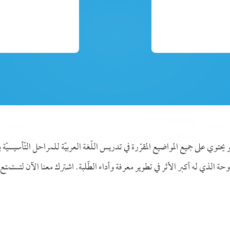
هو يحتوي على جميع المواضيع المقرّرة في تدريس اللّغة العربيّة للمراحل التّأسيسيّ
ة الذي له أكبر الأثر في تطوير معرفة وأداء الطّلبة. اشترك معنا الآن لتستمتع به